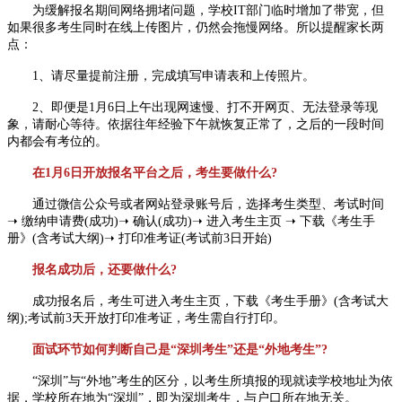
为缓解报名期间网络拥堵问题，学校IT部门临时增加了带宽，但
如果很多考生同时在线上传图片，仍然会拖慢网络。所以提醒家长两
点：
1、请尽量提前注册，完成填写申请表和上传照片。
2、即便是1月6日上午出现网速慢、打不开网页、无法登录等现
象，请耐心等待。依据往年经验下午就恢复正常了，之后的一段时间
内都会有考位的。
在1月6日开放报名平台之后，考生要做什么?
通过微信公众号或者网站登录账号后，选择考生类型、考试时间
➝ 缴纳申请费(成功)➝ 确认(成功)➝ 进入考生主页 ➝ 下载《考生手
册》(含考试大纲)➝ 打印准考证(考试前3日开始)
报名成功后，还要做什么?
成功报名后，考生可进入考生主页，下载《考生手册》(含考试大
纲);考试前3天开放打印准考证，考生需自行打印。
面试环节如何判断自己是“深圳考生”还是“外地考生”?
“深圳”与“外地”考生的区分，以考生所填报的现就读学校地址为依
据，学校所在地为“深圳”，即为深圳考生，与户口所在地无关。