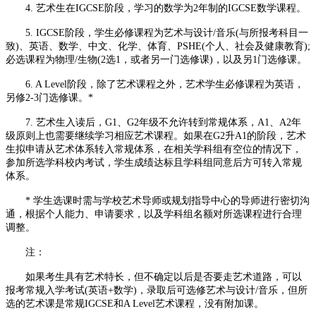
4. 艺术生在IGCSE阶段，学习的数学为2年制的IGCSE数学课程。
5. IGCSE阶段，学生必修课程为艺术与设计/音乐(与所报考科目一
致)、英语、数学、中文、化学、体育、PSHE(个人、社会及健康教育);
必选课程为物理/生物(2选1，或者另一门选修课)，以及另1门选修课。
6. A Level阶段，除了艺术课程之外，艺术学生必修课程为英语，
另修2-3门选修课。*
7. 艺术生入读后，G1、G2年级不允许转到常规体系，A1、A2年
级原则上也需要继续学习相应艺术课程。如果在G2升A1的阶段，艺术
生拟申请从艺术体系转入常规体系，在相关学科组有空位的情况下，
参加所选学科校内考试，学生成绩达标且学科组同意后方可转入常规
体系。
* 学生选课时需与学校艺术导师或规划指导中心的导师进行密切沟
通，根据个人能力、申请要求，以及学科组名额对所选课程进行合理
调整。
注：
如果考生具有艺术特长，但不确定以后是否要走艺术道路，可以
报考常规入学考试(英语+数学)，录取后可选修艺术与设计/音乐，但所
选的艺术课是常规IGCSE和A Level艺术课程，没有附加课。